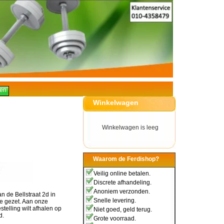
Winkelwagen
Winkelwagen is leeg
Waarom de Ferdishop?
Veilig online betalen.
Discrete afhandeling.
Anoniem verzonden.
n de Bellstraat 2d in
Snelle levering.
je gezet. Aan onze
telling wilt afhalen op
Niet goed, geld terug.
d.
Grote voorraad.