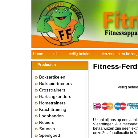
Home
Info
Veilig betalen
Verzenden en bezor
Fitness-Ferd
Producten
Boksartikelen
Buikspiertrainers
Veilig betal
Crosstrainers
Hartslagzenders
Hometrainers
Krachttraining
Loopbanden
U kunt bij ons op een aant
Roeiers
Vlaardingen. Alle methodes
Sauna's
betaalwijzen zijn geen extr
onze 2e afhaallocatie in Ys
Speelgoed