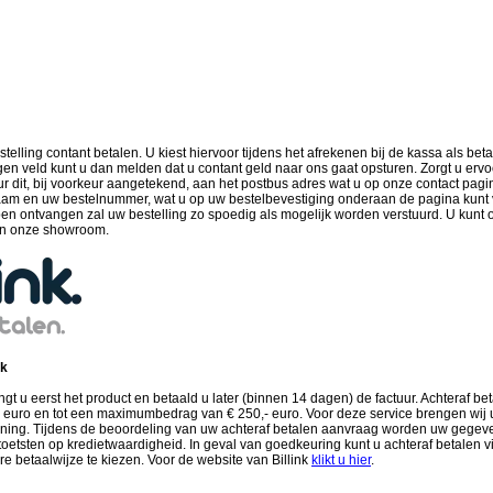
telling contant betalen. U kiest hiervoor tijdens het afrekenen bij de kassa als bet
gen veld kunt u dan melden dat u contant geld naar ons gaat opsturen. Zorgt u erv
ur dit, bij voorkeur aangetekend, aan het postbus adres wat u op onze contact pagi
am en uw bestelnummer, wat u op uw bestelbevestiging onderaan de pagina kunt vin
en ontvangen zal uw bestelling zo spoedig als mogelijk worden verstuurd. U kunt o
 in onze showroom.
nk
gt u eerst het product en betaald u later (binnen 14 dagen) de factuur. Achteraf be
euro en tot een maximumbedrag van € 250,- euro. Voor deze service brengen wij u
kening. Tijdens de beoordeling van uw achteraf betalen aanvraag worden uw geg
 toetsten op kredietwaardigheid. In geval van goedkeuring kunt u achteraf betalen via
re betaalwijze te kiezen. Voor de website van Billink
klikt u hier
.