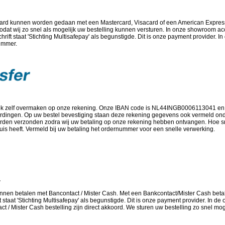
card kunnen worden gedaan met een Mastercard, Visacard of een American Express
 zodat wij zo snel als mogelijk uw bestelling kunnen versturen. In onze showroom a
hrift staat 'Stichting Multisafepay' als begunstigde. Dit is onze payment provider. I
nummer.
ook zelf overmaken op onze rekening. Onze IBAN code is NL44INGB0006113041 e
rdingen. Op uw bestel bevestiging staan deze rekening gegevens ook vermeld on
orden verzonden zodra wij uw betaling op onze rekening hebben ontvangen. Hoe sne
 huis heeft. Vermeld bij uw betaling het ordernummer voor een snelle verwerking.
.
nen betalen met Bancontact / Mister Cash. Met een Bankcontact/Mister Cash betali
ft staat 'Stichting Multisafepay' als begunstigde. Dit is onze payment provider. In de
 / Mister Cash bestelling zijn direct akkoord. We sturen uw bestelling zo snel moge