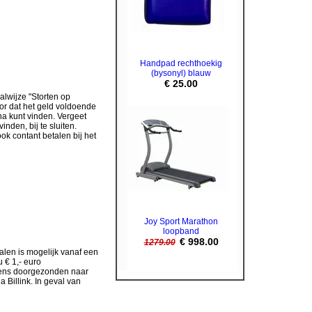
Handpad rechthoekig
(bysonyl) blauw
€ 25.00
aalwijze "Storten op
oor dat het geld voldoende
na kunt vinden. Vergeet
den, bij te sluiten.
ok contant betalen bij het
Joy Sport Marathon
loopband
€ 998.00
1279.00
talen is mogelijk vanaf een
 € 1,- euro
evens doorgezonden naar
 Billink. In geval van