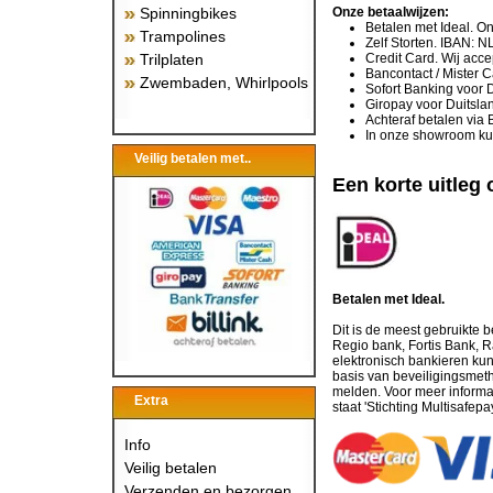
Spinningbikes
Onze betaalwijzen:
Betalen met Ideal. O
Trampolines
Zelf Storten. IBAN:
Trilplaten
Credit Card. Wij acc
Bancontact / Mister 
Zwembaden, Whirlpools
Sofort Banking voor D
Giropay voor Duitsla
Achteraf betalen via 
In onze showroom kun
Veilig betalen met..
Een korte uitleg 
Betalen met Ideal.
Dit is de meest gebruikt
Regio bank, Fortis Bank, R
elektronisch bankieren ku
basis van beveiligingsmeth
melden. Voor meer informat
Extra
staat 'Stichting Multisafe
Info
Veilig betalen
Verzenden en bezorgen