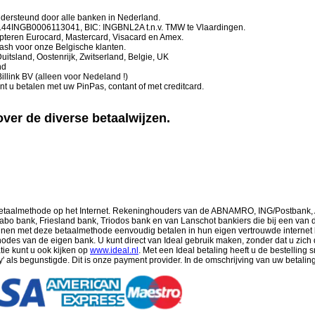
ndersteund door alle banken in Nederland.
 NL44INGB0006113041, BIC: INGBNL2A t.n.v. TMW te Vlaardingen.
epteren Eurocard, Mastercard, Visacard en Amex.
Cash voor onze Belgische klanten.
uitsland, Oostenrijk, Zwitserland, Belgie, UK
nd
Billink BV (alleen voor Nedeland !)
t u betalen met uw PinPas, contant of met creditcard.
over de diverse betaalwijzen.
e betaalmethode op het Internet. Rekeninghouders van de ABNAMRO, ING/Postbank
abo bank, Friesland bank, Triodos bank en van Lanschot bankiers die bij een van
nnen met deze betaalmethode eenvoudig betalen in hun eigen vertrouwde internet
odes van de eigen bank. U kunt direct van Ideal gebruik maken, zonder dat u zich 
ie kunt u ook kijken op
www.ideal.nl
. Met een Ideal betaling heeft u de bestelling s
pay' als begunstigde. Dit is onze payment provider. In de omschrijving van uw betal