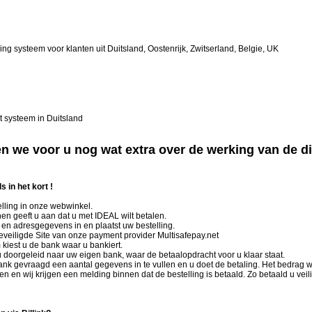
ng systeem voor klanten uit Duitsland, Oostenrijk, Zwitserland, Belgie, UK
t systeem in Duitsland
n we voor u nog wat extra over de werking van de d
.
s in het kort !
elling in onze webwinkel.
nen geeft u aan dat u met IDEAL wilt betalen.
 en adresgegevens in en plaatst uw bestelling.
eveiligde Site van onze payment provider Multisafepay.net
m kiest u de bank waar u bankiert.
u doorgeleid naar uw eigen bank, waar de betaalopdracht voor u klaar staat.
ank gevraagd een aantal gegevens in te vullen en u doet de betaling. Het bedrag w
 en wij krijgen een melding binnen dat de bestelling is betaald. Zo betaald u veili