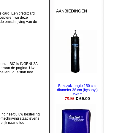
AANBIEDINGEN
 card. Een creditcard
ccepteren wij deze
n de omschrijving van de
n onze BIC is INGBNL2A
deraan de pagina. Uw
ller u dus stort hoe
Bokszak lengte 150 cm,
diameter 38 cm (bysonyl)
zwart
€ 69.00
75.00
ng heeft u uw bestelling
 omschrijving staat tevens
lijk naar u toe.