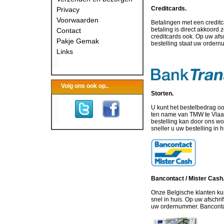
Creditcards.
Privacy
Voorwaarden
Betalingen met een credit
betaling is direct akkoord
Contact
creditcards ook. Op uw afsc
Pakje Gemak
bestelling staat uw order
Links
Volg ons ook op..
Storten.
U kunt het bestelbedrag 
ten name van TMW te Vlaa
bestelling kan door ons w
sneller u uw bestelling in
Bancontact / Mister Cash
Onze Belgische klanten kun
snel in huis. Op uw afschri
uw ordernummer. Bancontact