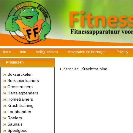
Home
Info
Veilig betalen
Verzenden en bezorgen
Privacy
Producten
Krachttraining
U bent hier:
Boksartikelen
Buikspiertrainers
Crosstrainers
Hartslagzenders
Hometrainers
Krachttraining
Loopbanden
Roeiers
Sauna's
Speelgoed