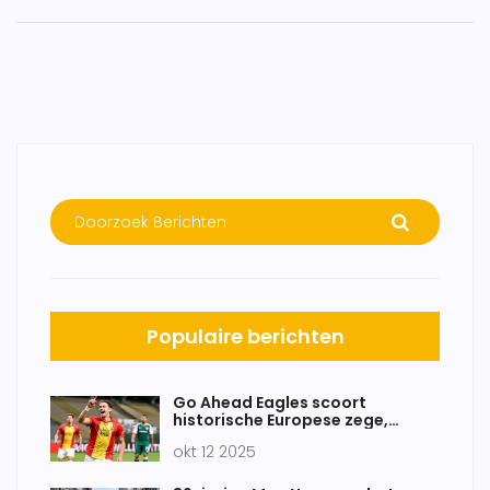
Populaire berichten
Go Ahead Eagles scoort
historische Europese zege,
Nederlandse landencoëfficiënt
okt 12 2025
onder druk