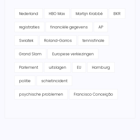
Nederland
HBO Max
Martijn Krabbé
BKR
registraties
financiële gegevens
AP
Swiatek
Roland-Garros
tennisfinale
Grand Slam
Europese verkiezingen
Parlement
uitslagen
EU
Hamburg
politie
schietincident
psychische problemen
Francisco Conceição