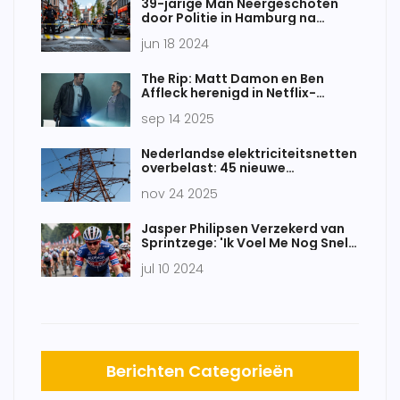
39-jarige Man Neergeschoten
door Politie in Hamburg na
Dreigen met Aanzwengelend
jun 18 2024
Voorwerp
The Rip: Matt Damon en Ben
Affleck herenigd in Netflix-
thriller van Joe Carnahan
sep 14 2025
Nederlandse elektriciteitsnetten
overbelast: 45 nieuwe
knelpunten in vijf provincies
nov 24 2025
Jasper Philipsen Verzekerd van
Sprintzege: 'Ik Voel Me Nog Snel
Genoeg'
jul 10 2024
Berichten Categorieën