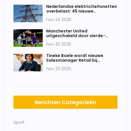
Nederlandse elektriciteitsnetten
overbelast: 45 nieuwe
knelpunten in vijf provincies
nov 24 2025
Manchester United
uitgeschakeld door vierde-
klasse Grimsby Town na 12-11 op
nov 25 2025
strafschoppen
Tineke Boele wordt nieuwe
Salesmanager Retail bij
Corendon vanaf 1 juli
nov 20 2025
Berichten Categorieën
Sport