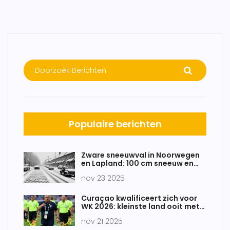
Populaire berichten
Zware sneeuwval in Noorwegen
en Lapland: 100 cm sneeuw en
Sahara-stof veroorzaken
nov 23 2025
lawinerisico’s
Curaçao kwalificeert zich voor
WK 2026: kleinste land ooit met
historische prestatie
nov 21 2025