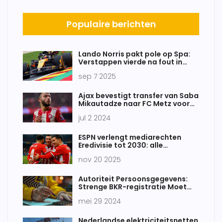
Populaire berichten
Lando Norris pakt pole op Spa:
Verstappen vierde na fout in
Bocht 1
sep 7 2025
Ajax bevestigt transfer van Saba
Mikautadze naar FC Metz voor
vier jaar
jul 2 2024
ESPN verlengt mediarechten
Eredivisie tot 2030: alle
wedstrijden blijven live met
nov 20 2025
uitgebreid aanbod tweede en
vrouwendivisie
Autoriteit Persoonsgegevens:
Strenge BKR-registratie Moet
Eenvoudiger Worden
mei 29 2024
Nederlandse elektriciteitsnetten