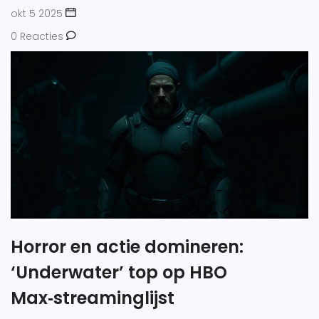
okt 5 2025
0 Reacties
Horror en actie domineren:
‘Underwater’ top op HBO
Max‑streaminglijst