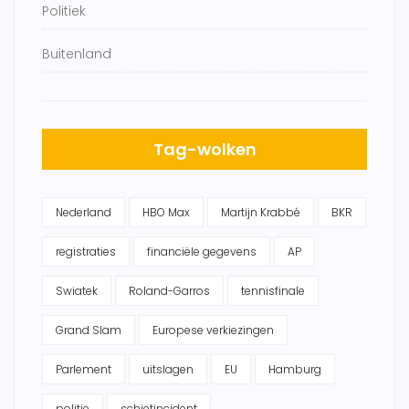
Politiek
Buitenland
Tag-wolken
Nederland
HBO Max
Martijn Krabbé
BKR
registraties
financiële gegevens
AP
Swiatek
Roland-Garros
tennisfinale
Grand Slam
Europese verkiezingen
Parlement
uitslagen
EU
Hamburg
politie
schietincident