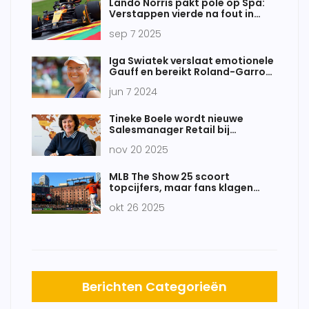
Lando Norris pakt pole op Spa:
Verstappen vierde na fout in
Bocht 1
sep 7 2025
Iga Swiatek verslaat emotionele
Gauff en bereikt Roland-Garros
finale na indrukwekkende rit
jun 7 2024
Tineke Boele wordt nieuwe
Salesmanager Retail bij
Corendon vanaf 1 juli
nov 20 2025
MLB The Show 25 scoort
topcijfers, maar fans klagen
over competitieve modi
okt 26 2025
Berichten Categorieën