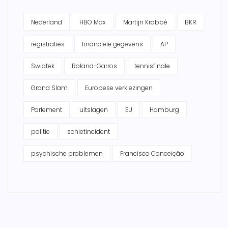
Nederland
HBO Max
Martijn Krabbé
BKR
registraties
financiële gegevens
AP
Swiatek
Roland-Garros
tennisfinale
Grand Slam
Europese verkiezingen
Parlement
uitslagen
EU
Hamburg
politie
schietincident
psychische problemen
Francisco Conceição