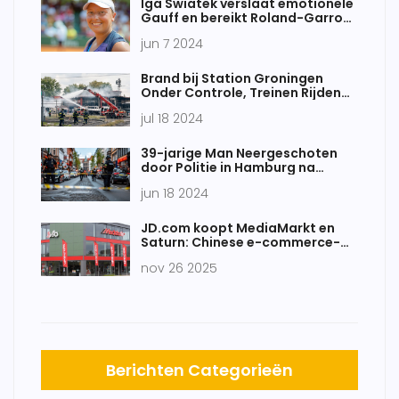
Iga Swiatek verslaat emotionele
Gauff en bereikt Roland-Garros
finale na indrukwekkende rit
jun 7 2024
Brand bij Station Groningen
Onder Controle, Treinen Rijden
Weer
jul 18 2024
39-jarige Man Neergeschoten
door Politie in Hamburg na
Dreigen met Aanzwengelend
jun 18 2024
Voorwerp
JD.com koopt MediaMarkt en
Saturn: Chinese e-commerce-
gigant neemt Europese
nov 26 2025
elektronica-retailer over
Berichten Categorieën