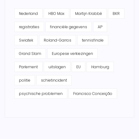
Nederland
HBO Max
Martijn Krabbé
BKR
registraties
financiële gegevens
AP
Swiatek
Roland-Garros
tennisfinale
Grand Slam
Europese verkiezingen
Parlement
uitslagen
EU
Hamburg
politie
schietincident
psychische problemen
Francisco Conceição